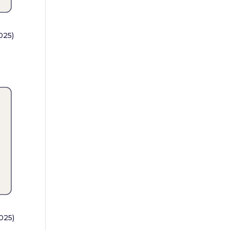
025)
025)