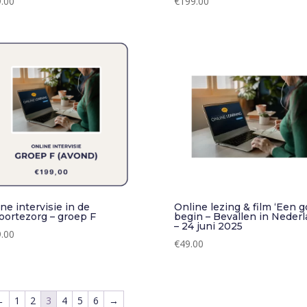
.00
€
199.00
ne intervisie in de
Online lezing & film ‘Een 
oortezorg – groep F
begin – Bevallen in Nederl
– 24 juni 2025
.00
€
49.00
←
1
2
3
4
5
6
→