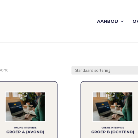
AANBOD
O
toond