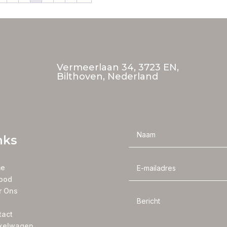
Vermeerlaan 34, 3723 EN,
Bilthoven, Nederland
nks
e
bod
r Ons
tact
kelwagen