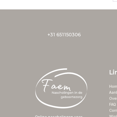
+31 651150306
Li
Hom
Aan
Ove
FAQ
Con
Win
Online nascholingen voor