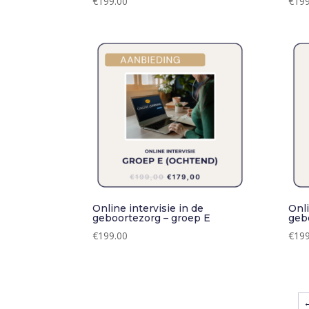
€
199.00
€
199
Online intervisie in de
Onli
geboortezorg – groep E
geb
€
199.00
€
199