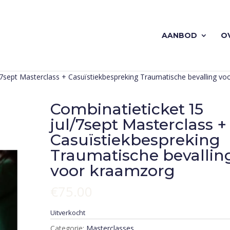
AANBOD
O
/7sept Masterclass + Casuïstiekbespreking Traumatische bevalling vo
Combinatieticket 15
jul/7sept Masterclass +
Casuïstiekbespreking
Traumatische bevallin
voor kraamzorg
€
75.00
Uitverkocht
Categorie:
Masterclasses