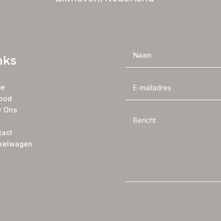
nks
e
bod
r Ons
tact
kelwagen