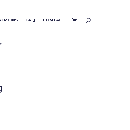
VER ONS
FAQ
CONTACT
or
g