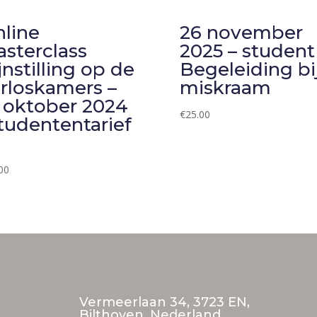
line
26 november
sterclass
2025 – student
jnstilling op de
Begeleiding bi
rloskamers –
miskraam
 oktober 2024
€
25.00
tudententarief
00
Vermeerlaan 34, 3723 EN,
Bilthoven, Nederland