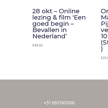
28 okt – Online
On
lezing & film ‘Een
Ma
goed begin –
Pi
Bevallen in
ve
Nederland’
10
(S
€
49.00
)
€
25.
+31 651150306