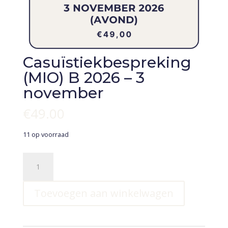
Casuïstiekbespreking
(MIO) B 2026 – 3
november
€
49.00
11 op voorraad
Casuïstiekbespreking
(MIO)
B
Toevoegen aan winkelwagen
2026
-
3