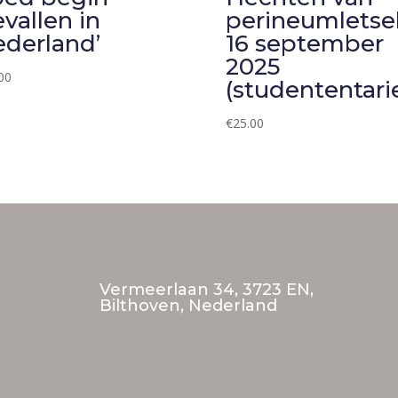
vallen in
perineumletsel
derland’
16 september
2025
00
(studententari
€
25.00
Vermeerlaan 34, 3723 EN,
Bilthoven, Nederland