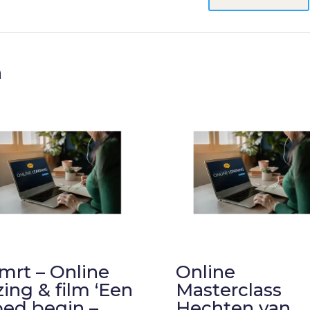
n
 mrt – Online
Online
zing & film ‘Een
Masterclass
ed begin –
Hechten van