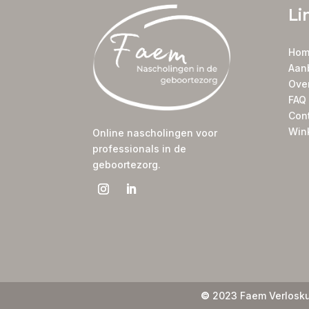
Li
Hom
Aan
Ove
FAQ
Con
Win
Online nascholingen voor
professionals in de
geboortezorg.
©
2023 Faem Verlosku