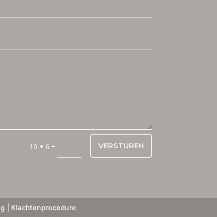
=
VERSTUREN
10 + 6
ng
|
Klachtenprocedure