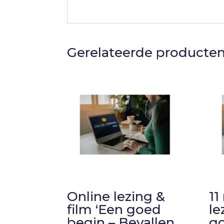
Gerelateerde producte
Online lezing &
11
film ‘Een goed
le
begin – Bevallen
go