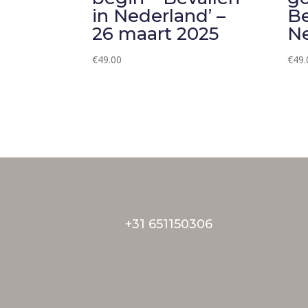
in Nederland’ –
Be
26 maart 2025
Ne
€
49.00
€
49.
+31 651150306