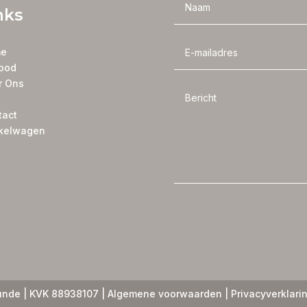
nks
e
bod
r Ons
tact
kelwagen
nde | KVK 88938107 |
Algemene voorwaarden
|
Privacyverklari